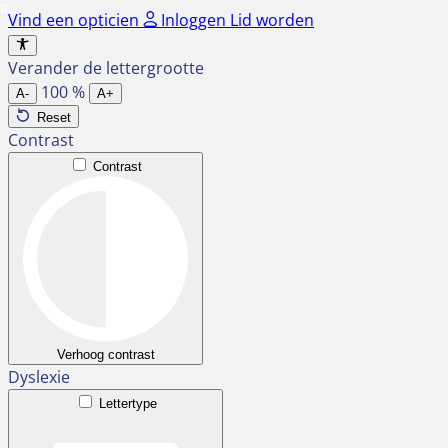
Ga
Vind een opticien
Inloggen
Lid worden
naar
de
Verander de lettergrootte
inhoud
100
%
A-
A+
Reset
Contrast
Contrast
Verhoog contrast
Dyslexie
Lettertype