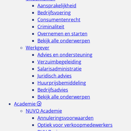
Aansprakelijkheid
Bedrijfsvoering
Consumentenrecht
Criminaliteit
Overnemen en starten
Bekijk alle onderwerpen
Werkgever
Advies en ondersteuning
Verzuimbegeleiding
Salarisadministratie
Juridisch advies
Huurprijsbemiddeling
Bedrijfsadvies
Bekijk alle onderwerpen
Academie
NUVO Academie
Annuleringsvoorwaarden
Optiek voor verkoopmedewerkers