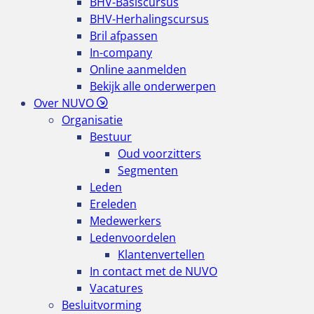
BHV-Basiscursus
BHV-Herhalingscursus
Bril afpassen
In-company
Online aanmelden
Bekijk alle onderwerpen
Over NUVO
Organisatie
Bestuur
Oud voorzitters
Segmenten
Leden
Ereleden
Medewerkers
Ledenvoordelen
Klantenvertellen
In contact met de NUVO
Vacatures
Besluitvorming