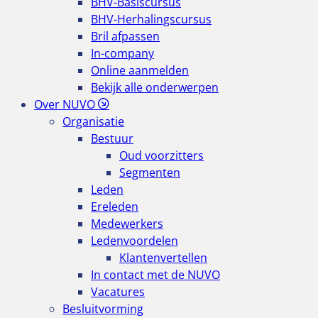
BHV-Basiscursus
BHV-Herhalingscursus
Bril afpassen
In-company
Online aanmelden
Bekijk alle onderwerpen
Over NUVO
Organisatie
Bestuur
Oud voorzitters
Segmenten
Leden
Ereleden
Medewerkers
Ledenvoordelen
Klantenvertellen
In contact met de NUVO
Vacatures
Besluitvorming