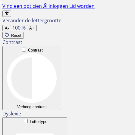
Ga
Vind een opticien
Inloggen
Lid worden
naar
de
Verander de lettergrootte
inhoud
100
%
A-
A+
Reset
Contrast
Contrast
Verhoog contrast
Dyslexie
Lettertype