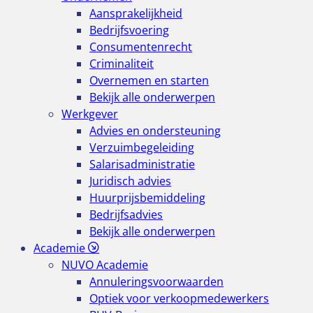
Aansprakelijkheid
Bedrijfsvoering
Consumentenrecht
Criminaliteit
Overnemen en starten
Bekijk alle onderwerpen
Werkgever
Advies en ondersteuning
Verzuimbegeleiding
Salarisadministratie
Juridisch advies
Huurprijsbemiddeling
Bedrijfsadvies
Bekijk alle onderwerpen
Academie
NUVO Academie
Annuleringsvoorwaarden
Optiek voor verkoopmedewerkers