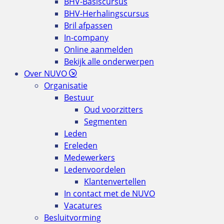
BHV-Basiscursus
BHV-Herhalingscursus
Bril afpassen
In-company
Online aanmelden
Bekijk alle onderwerpen
Over NUVO
Organisatie
Bestuur
Oud voorzitters
Segmenten
Leden
Ereleden
Medewerkers
Ledenvoordelen
Klantenvertellen
In contact met de NUVO
Vacatures
Besluitvorming