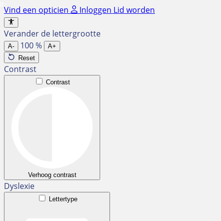
Ga
Vind een opticien
Inloggen
Lid worden
naar
de
Verander de lettergrootte
inhoud
100
%
A-
A+
Reset
Contrast
Contrast
Verhoog contrast
Dyslexie
Lettertype