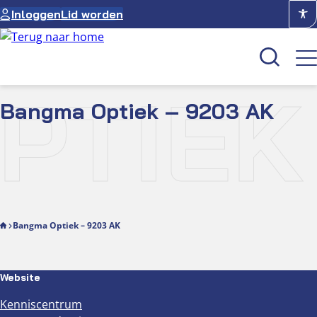
Ga
Inloggen
Lid worden
naar
de
inhoud
TIEK
Bangma Optiek – 9203 AK
Kenniscentrum
Academie
Over NUVO
Oculus
Bangma Optiek – 9203 AK
Optiekcentrum
Website
Kenniscentrum