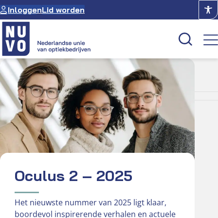
Ga
Inloggen
Lid worden
naar
de
inhoud
US 2 –
Kenniscentrum
Academie
Over NUVO
Oculus
Optiekcentrum
Oculus 2 – 2025
Het nieuwste nummer van 2025 ligt klaar,
boordevol inspirerende verhalen en actuele