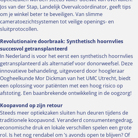
Jos van der Stap, Landelijk Overvalcoördinator, geeft tips
om je winkel beter te beveiligen. Van slimme
cameratoezichtsystemen tot veilige openings- en
sluitprotocollen.
Revolutionaire doorbraak: Synthetisch hoornvlies
succesvol getransplanteerd
In Nederland is voor het eerst een synthetisch hoornvlies
getransplanteerd als alternatief voor donorweefsel. Deze
innovatieve behandeling, uitgevoerd door hoogleraar
Oogheelkunde Mor Dickman van het UMC Utrecht, biedt
een oplossing voor patiënten met een hoog risico op
afstoting. Een baanbrekende ontwikkeling in de oogzorg!
Koopavond op zijn retour
Steeds meer optiekzaken sluiten hun deuren tijdens de
traditionele koopavond. Veranderd consumentengedrag,
economische druk en lokale verschillen spelen een grote
rol. Is het nog rendabel om ’s avonds open te blijven? Of