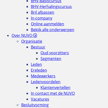
BHV-Basiscursus
BHV-Herhalingscursus
Bril afpassen
In-company
Online aanmelden
Bekijk alle onderwerpen
Over NUVO
Organisatie
Bestuur
Oud voorzitters
Segmenten
Leden
Ereleden
Medewerkers
Ledenvoordelen
Klantenvertellen
In contact met de NUVO
Vacatures
Besluitvorming