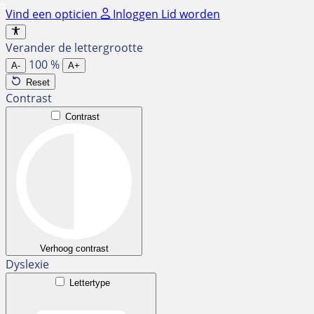
Ga
Vind een opticien
Inloggen
Lid worden
naar
de
Verander de lettergrootte
inhoud
100
%
A-
A+
Reset
Contrast
Contrast
Verhoog contrast
Dyslexie
Lettertype