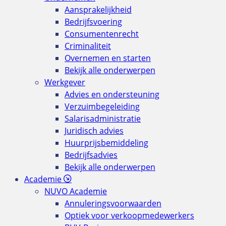
Aansprakelijkheid
Bedrijfsvoering
Consumentenrecht
Criminaliteit
Overnemen en starten
Bekijk alle onderwerpen
Werkgever
Advies en ondersteuning
Verzuimbegeleiding
Salarisadministratie
Juridisch advies
Huurprijsbemiddeling
Bedrijfsadvies
Bekijk alle onderwerpen
Academie
NUVO Academie
Annuleringsvoorwaarden
Optiek voor verkoopmedewerkers