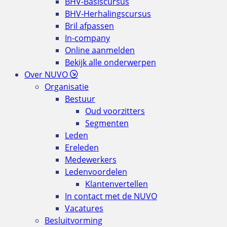
BHV-Basiscursus
BHV-Herhalingscursus
Bril afpassen
In-company
Online aanmelden
Bekijk alle onderwerpen
Over NUVO
Organisatie
Bestuur
Oud voorzitters
Segmenten
Leden
Ereleden
Medewerkers
Ledenvoordelen
Klantenvertellen
In contact met de NUVO
Vacatures
Besluitvorming