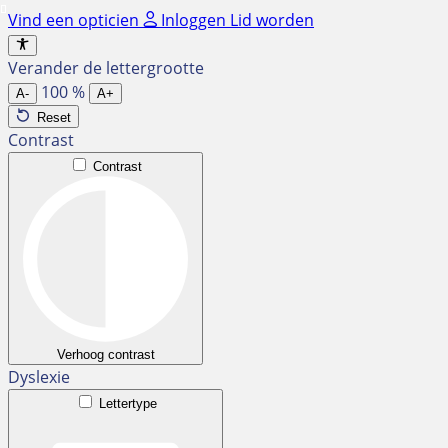
Ga
Vind een opticien
Inloggen
Lid worden
naar
de
Verander de lettergrootte
inhoud
100
%
A-
A+
Reset
Contrast
Contrast
Verhoog contrast
Dyslexie
Lettertype