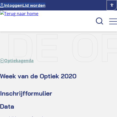
Ga
Inloggen
Lid worden
naar
de
inhoud
 DE OP
Kenniscentrum
Academie
Optiekagenda
Over NUVO
Oculus
Week van de Optiek 2020
Optiekcentrum
Inschrijfformulier
Data