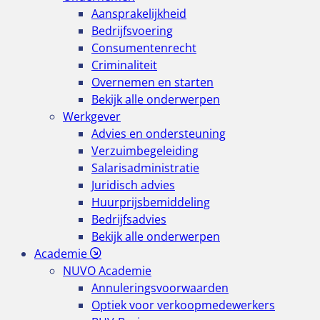
Aansprakelijkheid
Bedrijfsvoering
Consumentenrecht
Criminaliteit
Overnemen en starten
Bekijk alle onderwerpen
Werkgever
Advies en ondersteuning
Verzuimbegeleiding
Salarisadministratie
Juridisch advies
Huurprijsbemiddeling
Bedrijfsadvies
Bekijk alle onderwerpen
Academie
NUVO Academie
Annuleringsvoorwaarden
Optiek voor verkoopmedewerkers