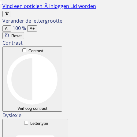
Ga
Vind een opticien
Inloggen
Lid worden
naar
de
Verander de lettergrootte
inhoud
100
%
A-
A+
Reset
Contrast
Contrast
Verhoog contrast
Dyslexie
Lettertype