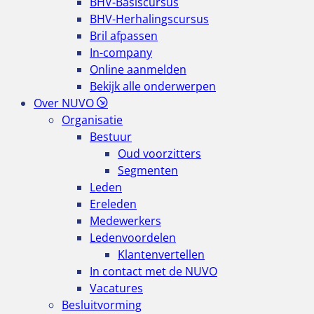
BHV-Basiscursus
BHV-Herhalingscursus
Bril afpassen
In-company
Online aanmelden
Bekijk alle onderwerpen
Over NUVO
Organisatie
Bestuur
Oud voorzitters
Segmenten
Leden
Ereleden
Medewerkers
Ledenvoordelen
Klantenvertellen
In contact met de NUVO
Vacatures
Besluitvorming