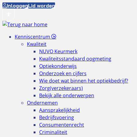
Ga
Inloggen
Lid worden
naar
de
inhoud
Kenniscentrum
Kwaliteit
NUVO Keurmerk
Kwaliteitsstandaard oogmeting
Optiekonderwijs
Onderzoek en cijfers
Wie doet wat binnen het optiekbedrijf?
Zorg(verzekeraars)
Bekijk alle onderwerpen
Ondernemen
Aansprakelijkheid
Bedrijfsvoering
Consumentenrecht
Criminaliteit