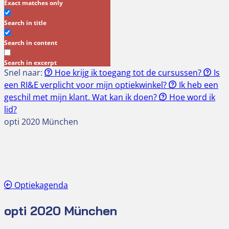
Exact matches only
Search in title
Search in content
Search in excerpt
Snel naar:
Hoe krijg ik toegang tot de cursussen?
Is
een RI&E verplicht voor mijn optiekwinkel?
Ik heb een
geschil met mijn klant. Wat kan ik doen?
Hoe word ik
lid?
opti 2020 München
Optiekagenda
opti 2020 München