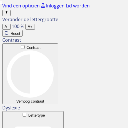
Ga
Vind een opticien
Inloggen
Lid worden
naar
de
Verander de lettergrootte
inhoud
100
%
A-
A+
Reset
Contrast
Contrast
Verhoog contrast
Dyslexie
Lettertype