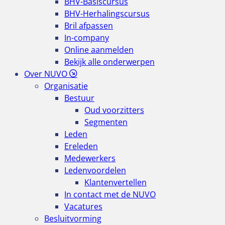
BHV-Basiscursus
BHV-Herhalingscursus
Bril afpassen
In-company
Online aanmelden
Bekijk alle onderwerpen
Over NUVO
Organisatie
Bestuur
Oud voorzitters
Segmenten
Leden
Ereleden
Medewerkers
Ledenvoordelen
Klantenvertellen
In contact met de NUVO
Vacatures
Besluitvorming