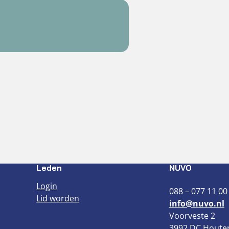
Leden
NUVO
Login
088 – 077 11 00
Lid worden
info@nuvo.nl
Voorveste 2
3992 DC Houte