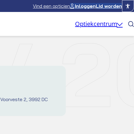
Vind een opticien
Inloggen
Lid worden
V 2
Optiekcentrum
 Voorveste 2, 3992 DC