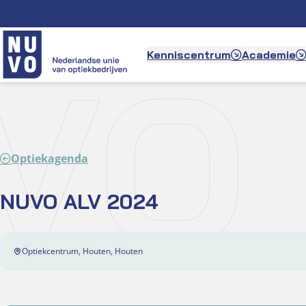
Ga
naar
de
VO 
Kenniscentrum
Academie
inhoud
Optiekagenda
NUVO ALV 2024
Optiekcentrum, Houten, Houten