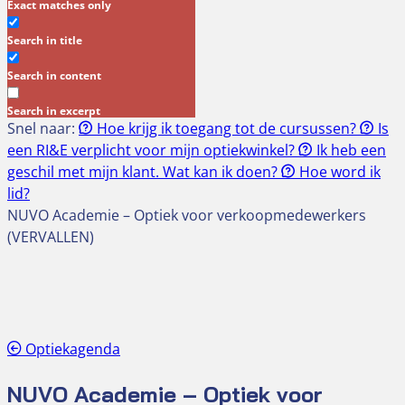
Exact matches only
Search in title
Search in content
Search in excerpt
Snel naar:
Hoe krijg ik toegang tot de cursussen?
Is
een RI&E verplicht voor mijn optiekwinkel?
Ik heb een
geschil met mijn klant. Wat kan ik doen?
Hoe word ik
lid?
NUVO Academie – Optiek voor verkoopmedewerkers
(VERVALLEN)
Optiekagenda
NUVO Academie – Optiek voor