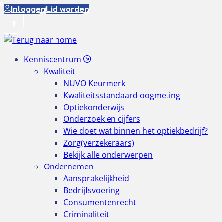
Ga
Inloggen
Lid worden
naar
de
inhoud
Kenniscentrum
Kwaliteit
NUVO Keurmerk
Kwaliteitsstandaard oogmeting
Optiekonderwijs
Onderzoek en cijfers
Wie doet wat binnen het optiekbedrijf?
Zorg(verzekeraars)
Bekijk alle onderwerpen
Ondernemen
Aansprakelijkheid
Bedrijfsvoering
Consumentenrecht
Criminaliteit