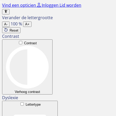
Ga
Vind een opticien
Inloggen
Lid worden
naar
de
Verander de lettergrootte
inhoud
100
%
A-
A+
Reset
Contrast
Contrast
Verhoog contrast
Dyslexie
Lettertype