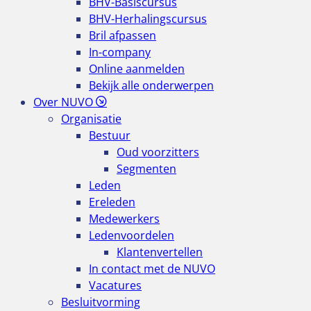
BHV-Basiscursus
BHV-Herhalingscursus
Bril afpassen
In-company
Online aanmelden
Bekijk alle onderwerpen
Over NUVO
Organisatie
Bestuur
Oud voorzitters
Segmenten
Leden
Ereleden
Medewerkers
Ledenvoordelen
Klantenvertellen
In contact met de NUVO
Vacatures
Besluitvorming