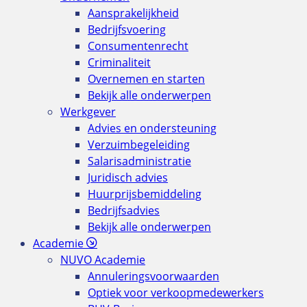
Aansprakelijkheid
Bedrijfsvoering
Consumentenrecht
Criminaliteit
Overnemen en starten
Bekijk alle onderwerpen
Werkgever
Advies en ondersteuning
Verzuimbegeleiding
Salarisadministratie
Juridisch advies
Huurprijsbemiddeling
Bedrijfsadvies
Bekijk alle onderwerpen
Academie
NUVO Academie
Annuleringsvoorwaarden
Optiek voor verkoopmedewerkers