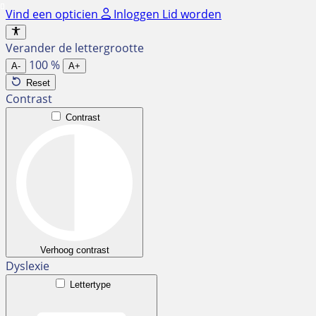
Ga
Vind een opticien
Inloggen
Lid worden
naar
de
Verander de lettergrootte
inhoud
100
%
A-
A+
Reset
Contrast
Contrast
Verhoog contrast
Dyslexie
Lettertype