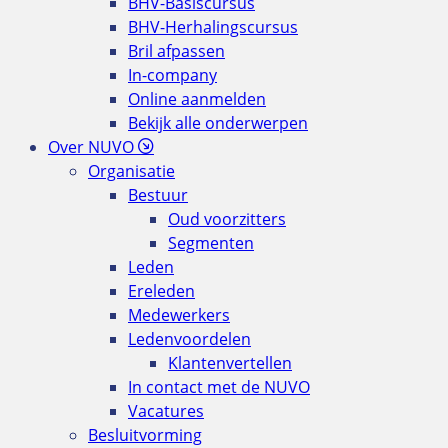
BHV-Basiscursus
BHV-Herhalingscursus
Bril afpassen
In-company
Online aanmelden
Bekijk alle onderwerpen
Over NUVO
Organisatie
Bestuur
Oud voorzitters
Segmenten
Leden
Ereleden
Medewerkers
Ledenvoordelen
Klantenvertellen
In contact met de NUVO
Vacatures
Besluitvorming