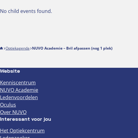
No child events found.
Optiekagenda
NUVO Academie – Bril afpassen (nog 1 plek)
Website
Kenniscentrum
NUVO Academie
Ledenvoordelen
Oculus
Over NUVO
Interessant voor jou
Het Optiekcentrum
Ledenzoeker