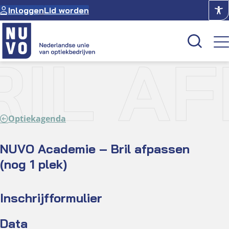
Ga
Inloggen
Lid worden
naar
de
inhoud
IL AF
Kenniscentrum
Academie
Optiekagenda
Over NUVO
Oculus
NUVO Academie – Bril afpassen
(nog 1 plek)
Optiekcentrum
Inschrijfformulier
Data