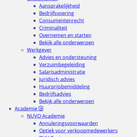
Aansprakelijkheid
Bedrijfsvoering
Consumentenrecht
Criminaliteit
Overnemen en starten
Bekijk alle onderwerpen
Werkgever
Advies en ondersteuning
Verzuimbegeleiding
Salarisadministratie
Juridisch advies
Huurprijsbemiddeling
Bedrijfsadvies
Bekijk alle onderwerpen
Academie
NUVO Academie
Annuleringsvoorwaarden
Optiek voor verkoopmedewerkers