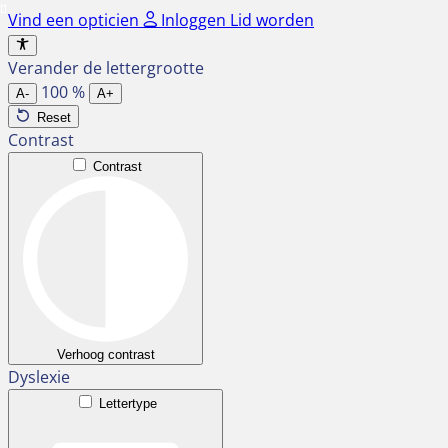
Ga
Vind een opticien
Inloggen
Lid worden
naar
de
Verander de lettergrootte
inhoud
100
%
A-
A+
Reset
Contrast
Contrast
Verhoog contrast
Dyslexie
Lettertype