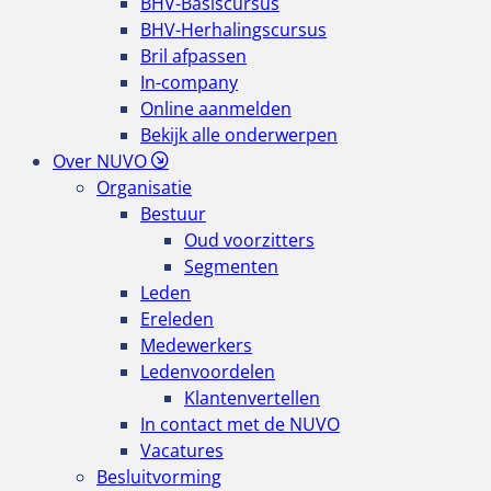
BHV-Basiscursus
BHV-Herhalingscursus
Bril afpassen
In-company
Online aanmelden
Bekijk alle onderwerpen
Over NUVO
Organisatie
Bestuur
Oud voorzitters
Segmenten
Leden
Ereleden
Medewerkers
Ledenvoordelen
Klantenvertellen
In contact met de NUVO
Vacatures
Besluitvorming