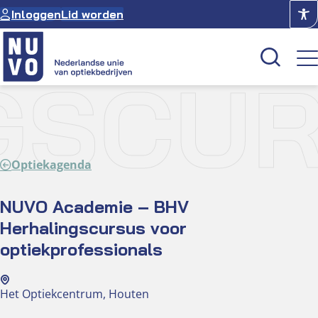
Ga
Inloggen
Lid worden
naar
de
inhoud
GSCU
Kenniscentrum
Academie
Optiekagenda
Over NUVO
Oculus
NUVO Academie – BHV
Herhalingscursus voor
Optiekcentrum
optiekprofessionals
Het Optiekcentrum, Houten