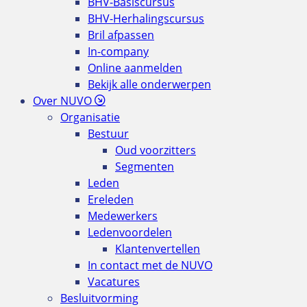
BHV-Basiscursus
BHV-Herhalingscursus
Bril afpassen
In-company
Online aanmelden
Bekijk alle onderwerpen
Over NUVO
Organisatie
Bestuur
Oud voorzitters
Segmenten
Leden
Ereleden
Medewerkers
Ledenvoordelen
Klantenvertellen
In contact met de NUVO
Vacatures
Besluitvorming