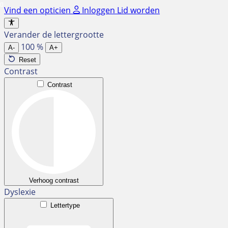
Ga
Vind een opticien
Inloggen
Lid worden
naar
de
Verander de lettergrootte
inhoud
100
%
A-
A+
Reset
Contrast
Contrast
Verhoog contrast
Dyslexie
Lettertype