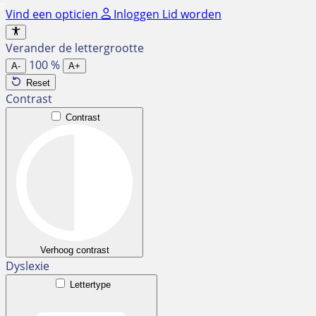
Ga
Vind een opticien
Inloggen
Lid worden
naar
de
Verander de lettergrootte
inhoud
100
%
A-
A+
Reset
Contrast
Contrast
Verhoog contrast
Dyslexie
Lettertype