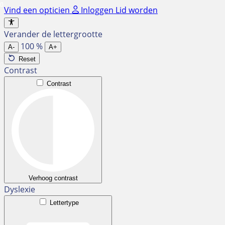
Ga
Vind een opticien
Inloggen
Lid worden
naar
de
Verander de lettergrootte
inhoud
100
%
A-
A+
Reset
Contrast
Contrast
Verhoog contrast
Dyslexie
Lettertype