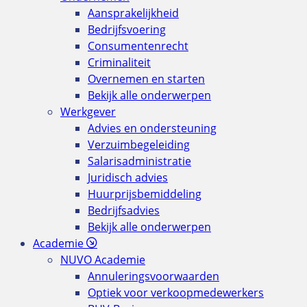
Aansprakelijkheid
Bedrijfsvoering
Consumentenrecht
Criminaliteit
Overnemen en starten
Bekijk alle onderwerpen
Werkgever
Advies en ondersteuning
Verzuimbegeleiding
Salarisadministratie
Juridisch advies
Huurprijsbemiddeling
Bedrijfsadvies
Bekijk alle onderwerpen
Academie
NUVO Academie
Annuleringsvoorwaarden
Optiek voor verkoopmedewerkers