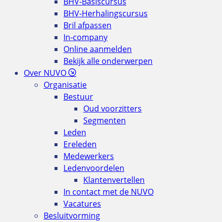
BHV-Basiscursus
BHV-Herhalingscursus
Bril afpassen
In-company
Online aanmelden
Bekijk alle onderwerpen
Over NUVO
Organisatie
Bestuur
Oud voorzitters
Segmenten
Leden
Ereleden
Medewerkers
Ledenvoordelen
Klantenvertellen
In contact met de NUVO
Vacatures
Besluitvorming