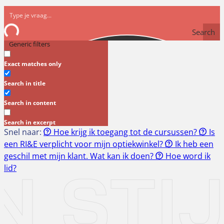
Search
Generic filters
Exact matches only
Search in title
Search in content
Search in excerpt
Snel naar:
Hoe krijg ik toegang tot de cursussen?
Is
een RI&E verplicht voor mijn optiekwinkel?
Ik heb een
geschil met mijn klant. Wat kan ik doen?
Hoe word ik
N STI
lid?