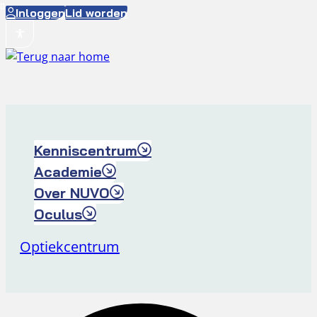
Ga
Inloggen
Lid worden
naar
de
inhoud
Kenniscentrum
Academie
Over NUVO
Oculus
Optiekcentrum