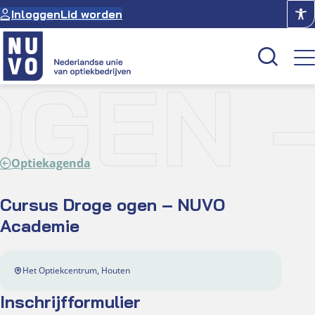
Ga
Inloggen
Lid worden
naar
de
inhoud
GEN 
Kenniscentrum
Academie
Optiekagenda
Over NUVO
Oculus
Cursus Droge ogen – NUVO
Academie
Optiekcentrum
Het Optiekcentrum, Houten
Inschrijfformulier