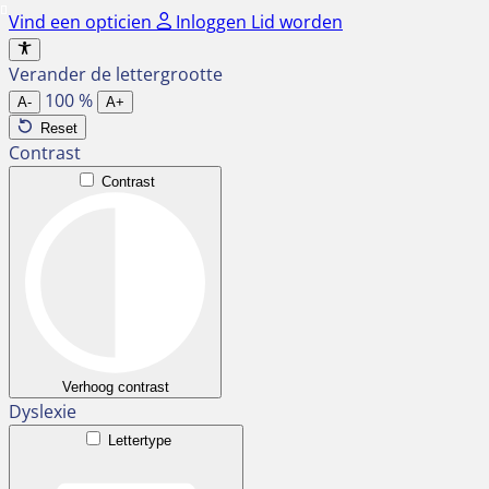
Ga
Vind een opticien
Inloggen
Lid worden
naar
de
Verander de lettergrootte
inhoud
100
%
A-
A+
Reset
Contrast
Contrast
Verhoog contrast
Dyslexie
Lettertype