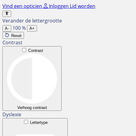
Ga
Vind een opticien
Inloggen
Lid worden
naar
de
Verander de lettergrootte
inhoud
100
%
A-
A+
Reset
Contrast
Contrast
Verhoog contrast
Dyslexie
Lettertype