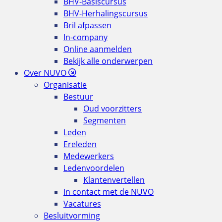
BHV-Basiscursus
BHV-Herhalingscursus
Bril afpassen
In-company
Online aanmelden
Bekijk alle onderwerpen
Over NUVO
Organisatie
Bestuur
Oud voorzitters
Segmenten
Leden
Ereleden
Medewerkers
Ledenvoordelen
Klantenvertellen
In contact met de NUVO
Vacatures
Besluitvorming