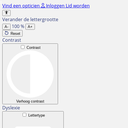
Ga
Vind een opticien
Inloggen
Lid worden
naar
de
Verander de lettergrootte
inhoud
100
%
A-
A+
Reset
Contrast
Contrast
Verhoog contrast
Dyslexie
Lettertype