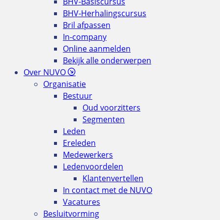
BHV-Basiscursus
BHV-Herhalingscursus
Bril afpassen
In-company
Online aanmelden
Bekijk alle onderwerpen
Over NUVO
Organisatie
Bestuur
Oud voorzitters
Segmenten
Leden
Ereleden
Medewerkers
Ledenvoordelen
Klantenvertellen
In contact met de NUVO
Vacatures
Besluitvorming