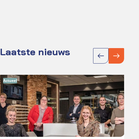
Laatste nieuws
Actueel
Act