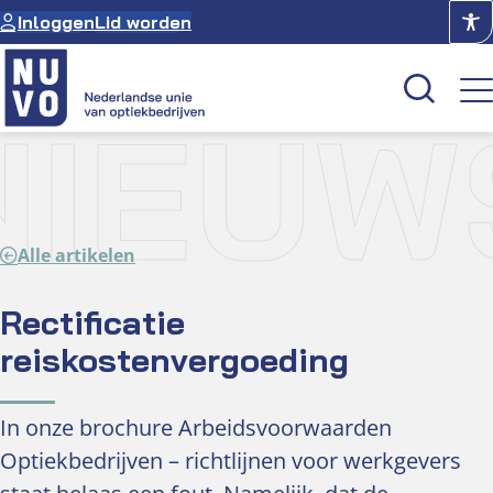
Ga
Inloggen
Lid worden
naar
de
inhoud
NIEUW
Kenniscentrum
Academie
Alle artikelen
Over NUVO
Oculus
Rectificatie
reiskostenvergoeding
Optiekcentrum
In onze brochure Arbeidsvoorwaarden
Optiekbedrijven – richtlijnen voor werkgevers