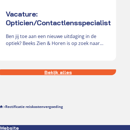
E
Vacature:
Opticien/Contactlensspecialist
Ben jij toe aan een nieuwe uitdaging in de
D
optiek? Beeks Zien & Horen is op zoek naar
h
een…
d
h
Bekijk alles
Rectificatie reiskostenvergoeding
Website