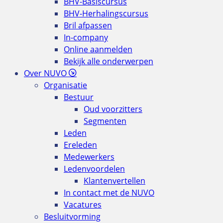
BHV-Basiscursus
BHV-Herhalingscursus
Bril afpassen
In-company
Online aanmelden
Bekijk alle onderwerpen
Over NUVO
Organisatie
Bestuur
Oud voorzitters
Segmenten
Leden
Ereleden
Medewerkers
Ledenvoordelen
Klantenvertellen
In contact met de NUVO
Vacatures
Besluitvorming