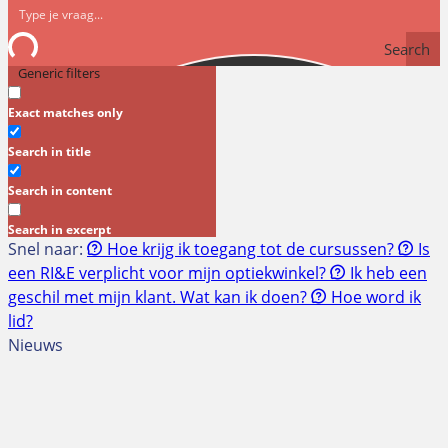
Search
Generic filters
Exact matches only
Search in title
Search in content
Search in excerpt
Snel naar:
Hoe krijg ik toegang tot de cursussen?
Is
een RI&E verplicht voor mijn optiekwinkel?
Ik heb een
geschil met mijn klant. Wat kan ik doen?
Hoe word ik
lid?
Nieuws