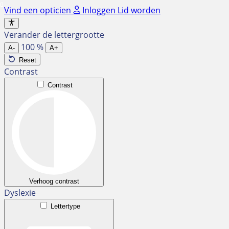
Ga
Vind een opticien
Inloggen
Lid worden
naar
de
Verander de lettergrootte
inhoud
100
%
A-
A+
Reset
Contrast
Contrast
Verhoog contrast
Dyslexie
Lettertype