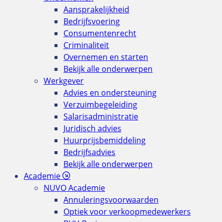
Aansprakelijkheid
Bedrijfsvoering
Consumentenrecht
Criminaliteit
Overnemen en starten
Bekijk alle onderwerpen
Werkgever
Advies en ondersteuning
Verzuimbegeleiding
Salarisadministratie
Juridisch advies
Huurprijsbemiddeling
Bedrijfsadvies
Bekijk alle onderwerpen
Academie
NUVO Academie
Annuleringsvoorwaarden
Optiek voor verkoopmedewerkers