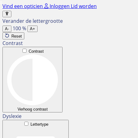
Ga
Vind een opticien
Inloggen
Lid worden
naar
de
Verander de lettergrootte
inhoud
100
%
A-
A+
Reset
Contrast
Contrast
Verhoog contrast
Dyslexie
Lettertype