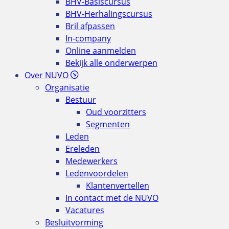
BHV-Basiscursus
BHV-Herhalingscursus
Bril afpassen
In-company
Online aanmelden
Bekijk alle onderwerpen
Over NUVO
Organisatie
Bestuur
Oud voorzitters
Segmenten
Leden
Ereleden
Medewerkers
Ledenvoordelen
Klantenvertellen
In contact met de NUVO
Vacatures
Besluitvorming