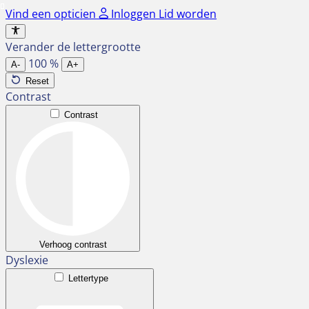
Ga
Vind een opticien
Inloggen
Lid worden
naar
de
Verander de lettergrootte
inhoud
100
%
A-
A+
Reset
Contrast
Contrast
Verhoog contrast
Dyslexie
Lettertype