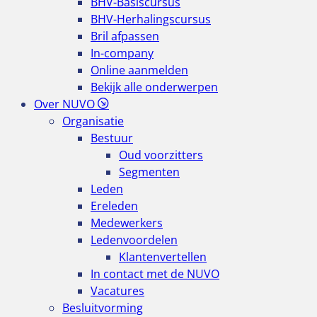
BHV-Basiscursus
BHV-Herhalingscursus
Bril afpassen
In-company
Online aanmelden
Bekijk alle onderwerpen
Over NUVO
Organisatie
Bestuur
Oud voorzitters
Segmenten
Leden
Ereleden
Medewerkers
Ledenvoordelen
Klantenvertellen
In contact met de NUVO
Vacatures
Besluitvorming