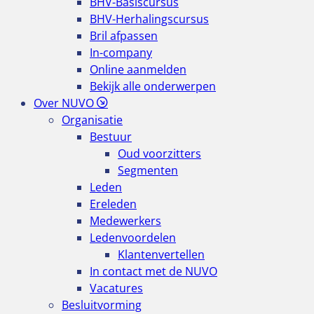
BHV-Basiscursus
BHV-Herhalingscursus
Bril afpassen
In-company
Online aanmelden
Bekijk alle onderwerpen
Over NUVO
Organisatie
Bestuur
Oud voorzitters
Segmenten
Leden
Ereleden
Medewerkers
Ledenvoordelen
Klantenvertellen
In contact met de NUVO
Vacatures
Besluitvorming