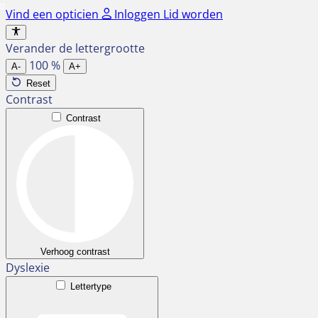
Ga
Vind een opticien
Inloggen
Lid worden
naar
de
Verander de lettergrootte
inhoud
100
%
A-
A+
Reset
Contrast
Contrast
Verhoog contrast
Dyslexie
Lettertype