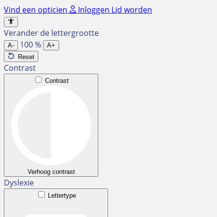
Ga
Vind een opticien
Inloggen
Lid worden
naar
de
Verander de lettergrootte
inhoud
100
%
A-
A+
Reset
Contrast
Contrast
Verhoog contrast
Dyslexie
Lettertype