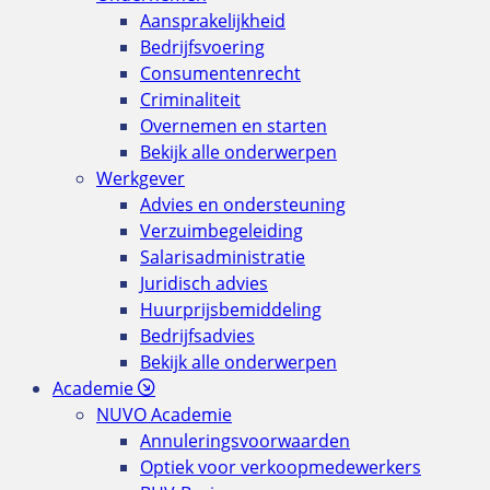
Aansprakelijkheid
Bedrijfsvoering
Consumentenrecht
Criminaliteit
Overnemen en starten
Bekijk alle onderwerpen
Werkgever
Advies en ondersteuning
Verzuimbegeleiding
Salarisadministratie
Juridisch advies
Huurprijsbemiddeling
Bedrijfsadvies
Bekijk alle onderwerpen
Academie
NUVO Academie
Annuleringsvoorwaarden
Optiek voor verkoopmedewerkers