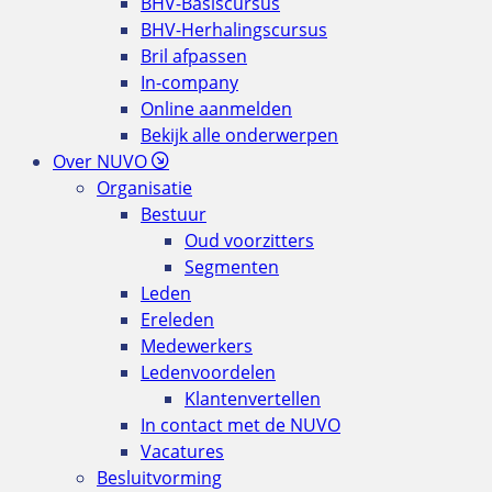
BHV-Basiscursus
BHV-Herhalingscursus
Bril afpassen
In-company
Online aanmelden
Bekijk alle onderwerpen
Over NUVO
Organisatie
Bestuur
Oud voorzitters
Segmenten
Leden
Ereleden
Medewerkers
Ledenvoordelen
Klantenvertellen
In contact met de NUVO
Vacatures
Besluitvorming