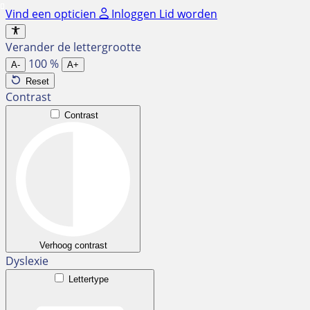
Ga
Vind een opticien
Inloggen
Lid worden
naar
de
Verander de lettergrootte
inhoud
100
%
A-
A+
Reset
Contrast
Contrast
Verhoog contrast
Dyslexie
Lettertype