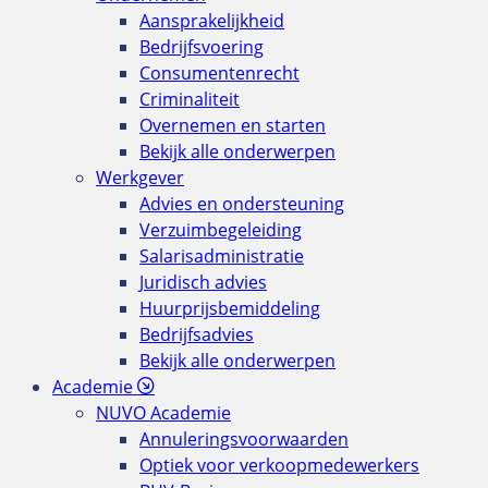
Aansprakelijkheid
Bedrijfsvoering
Consumentenrecht
Criminaliteit
Overnemen en starten
Bekijk alle onderwerpen
Werkgever
Advies en ondersteuning
Verzuimbegeleiding
Salarisadministratie
Juridisch advies
Huurprijsbemiddeling
Bedrijfsadvies
Bekijk alle onderwerpen
Academie
NUVO Academie
Annuleringsvoorwaarden
Optiek voor verkoopmedewerkers