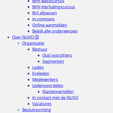
BHV-Basiscursus
BHV-Herhalingscursus
Bril afpassen
In-company
Online aanmelden
Bekijk alle onderwerpen
Over NUVO
Organisatie
Bestuur
Oud voorzitters
Segmenten
Leden
Ereleden
Medewerkers
Ledenvoordelen
Klantenvertellen
In contact met de NUVO
Vacatures
Besluitvorming