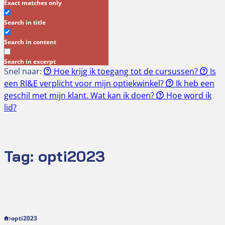
Exact matches only
Search in title
Search in content
Search in excerpt
Snel naar:
Hoe krijg ik toegang tot de cursussen?
Is
een RI&E verplicht voor mijn optiekwinkel?
Ik heb een
geschil met mijn klant. Wat kan ik doen?
Hoe word ik
lid?
Tag:
opti2023
opti2023