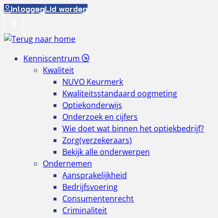
Ga
Inloggen
Lid worden
naar
de
inhoud
Kenniscentrum
Kwaliteit
NUVO Keurmerk
Kwaliteitsstandaard oogmeting
Optiekonderwijs
Onderzoek en cijfers
Wie doet wat binnen het optiekbedrijf?
Zorg(verzekeraars)
Bekijk alle onderwerpen
Ondernemen
Aansprakelijkheid
Bedrijfsvoering
Consumentenrecht
Criminaliteit