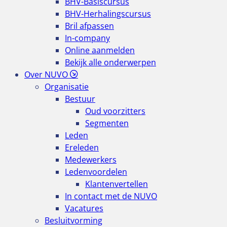
BHV-Basiscursus
BHV-Herhalingscursus
Bril afpassen
In-company
Online aanmelden
Bekijk alle onderwerpen
Over NUVO
Organisatie
Bestuur
Oud voorzitters
Segmenten
Leden
Ereleden
Medewerkers
Ledenvoordelen
Klantenvertellen
In contact met de NUVO
Vacatures
Besluitvorming