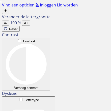
Ga
Vind een opticien
Inloggen
Lid worden
naar
de
Verander de lettergrootte
inhoud
100
%
A-
A+
Reset
Contrast
Contrast
Verhoog contrast
Dyslexie
Lettertype