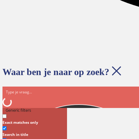
Waar ben je naar op zoek?
Generic filters
Exact matches only
Search in title