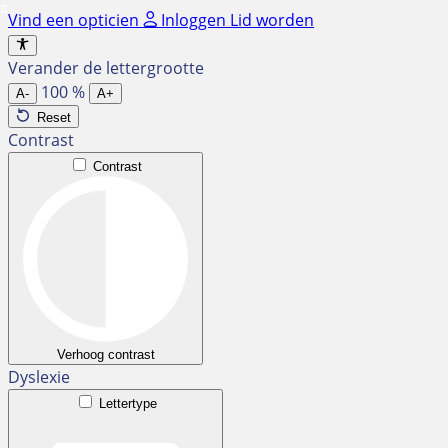
Ga
Vind een opticien
Inloggen
Lid worden
naar
de
Verander de lettergrootte
inhoud
100
%
A-
A+
Reset
Contrast
Contrast
Verhoog contrast
Dyslexie
Lettertype