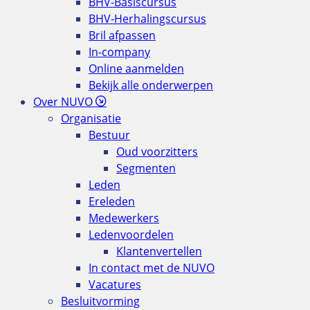
BHV-Basiscursus
BHV-Herhalingscursus
Bril afpassen
In-company
Online aanmelden
Bekijk alle onderwerpen
Over NUVO
Organisatie
Bestuur
Oud voorzitters
Segmenten
Leden
Ereleden
Medewerkers
Ledenvoordelen
Klantenvertellen
In contact met de NUVO
Vacatures
Besluitvorming