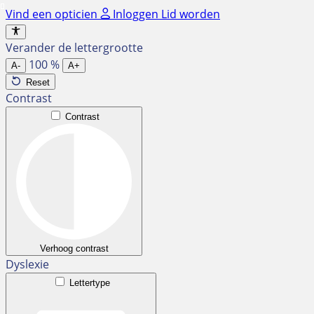
Ga
Vind een opticien
Inloggen
Lid worden
naar
de
Verander de lettergrootte
inhoud
100
%
A-
A+
Reset
Contrast
Contrast
Verhoog contrast
Dyslexie
Lettertype