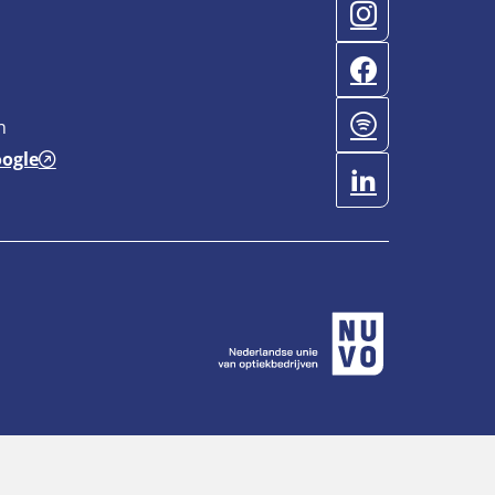
n
oogle