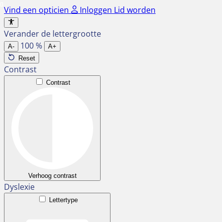
Ga
Vind een opticien
Inloggen
Lid worden
naar
de
Verander de lettergrootte
inhoud
100
%
A-
A+
Reset
Contrast
Contrast
Verhoog contrast
Dyslexie
Lettertype