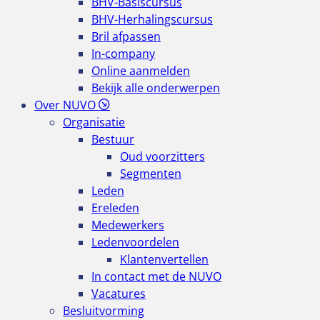
BHV-Basiscursus
BHV-Herhalingscursus
Bril afpassen
In-company
Online aanmelden
Bekijk alle onderwerpen
Over NUVO
Organisatie
Bestuur
Oud voorzitters
Segmenten
Leden
Ereleden
Medewerkers
Ledenvoordelen
Klantenvertellen
In contact met de NUVO
Vacatures
Besluitvorming