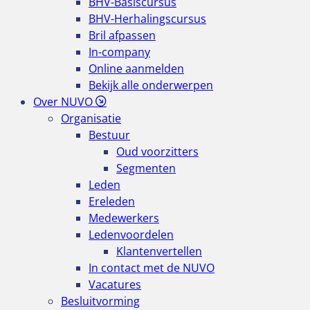
BHV-Basiscursus
BHV-Herhalingscursus
Bril afpassen
In-company
Online aanmelden
Bekijk alle onderwerpen
Over NUVO
Organisatie
Bestuur
Oud voorzitters
Segmenten
Leden
Ereleden
Medewerkers
Ledenvoordelen
Klantenvertellen
In contact met de NUVO
Vacatures
Besluitvorming