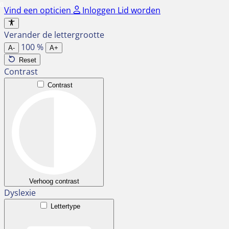
Ga
Vind een opticien
Inloggen
Lid worden
naar
de
Verander de lettergrootte
inhoud
100
%
A-
A+
Reset
Contrast
Contrast
Verhoog contrast
Dyslexie
Lettertype