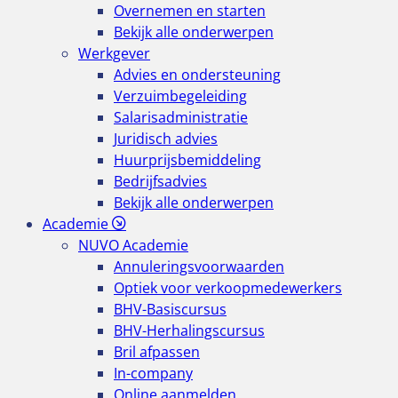
Overnemen en starten
Bekijk alle onderwerpen
Werkgever
Advies en ondersteuning
Verzuimbegeleiding
Salarisadministratie
Juridisch advies
Huurprijsbemiddeling
Bedrijfsadvies
Bekijk alle onderwerpen
Academie
NUVO Academie
Annuleringsvoorwaarden
Optiek voor verkoopmedewerkers
BHV-Basiscursus
BHV-Herhalingscursus
Bril afpassen
In-company
Online aanmelden