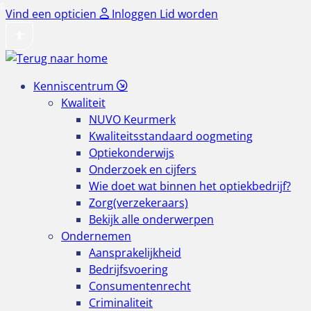
Ga
Vind een opticien
Inloggen
Lid worden
naar
de
inhoud
Kenniscentrum
Kwaliteit
NUVO Keurmerk
Kwaliteitsstandaard oogmeting
Optiekonderwijs
Onderzoek en cijfers
Wie doet wat binnen het optiekbedrijf?
Zorg(verzekeraars)
Bekijk alle onderwerpen
Ondernemen
Aansprakelijkheid
Bedrijfsvoering
Consumentenrecht
Criminaliteit