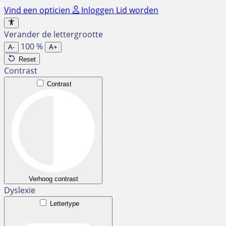
Ga
Vind een opticien
Inloggen
Lid worden
naar
de
Verander de lettergrootte
inhoud
100
%
A-
A+
Reset
Contrast
Contrast
Verhoog contrast
Dyslexie
Lettertype