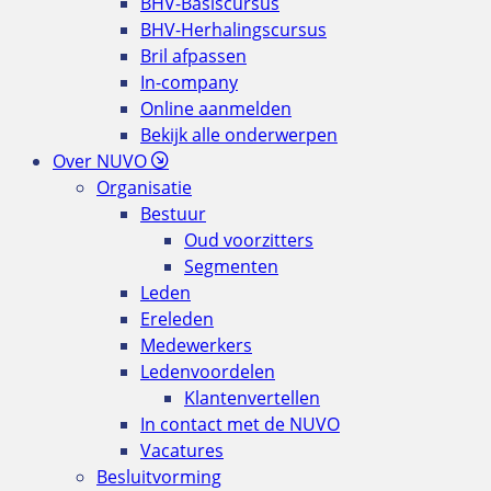
BHV-Basiscursus
BHV-Herhalingscursus
Bril afpassen
In-company
Online aanmelden
Bekijk alle onderwerpen
Over NUVO
Organisatie
Bestuur
Oud voorzitters
Segmenten
Leden
Ereleden
Medewerkers
Ledenvoordelen
Klantenvertellen
In contact met de NUVO
Vacatures
Besluitvorming