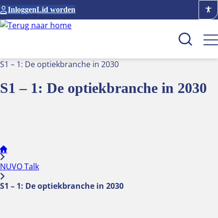
Ga
Inloggen
Lid worden
naar
de
inhoud
S1 – 1: De optiekbranche in 2030
S1 – 1: De optiekbranche in 2030
Kenniscentrum
Academie
Over NUVO
Oculus
NUVO Talk
Optiekcentrum
S1 – 1: De optiekbranche in 2030