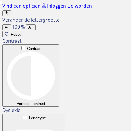
Ga
Vind een opticien
Inloggen
Lid worden
naar
de
Verander de lettergrootte
inhoud
100
%
A-
A+
Reset
Contrast
Contrast
Verhoog contrast
Dyslexie
Lettertype