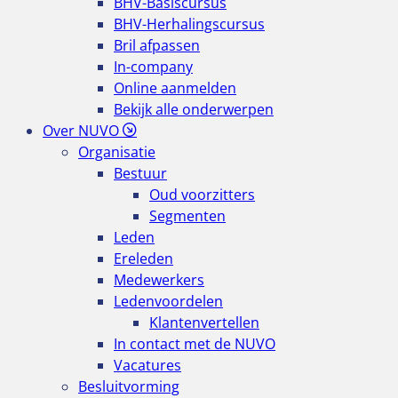
BHV-Basiscursus
BHV-Herhalingscursus
Bril afpassen
In-company
Online aanmelden
Bekijk alle onderwerpen
Over NUVO
Organisatie
Bestuur
Oud voorzitters
Segmenten
Leden
Ereleden
Medewerkers
Ledenvoordelen
Klantenvertellen
In contact met de NUVO
Vacatures
Besluitvorming