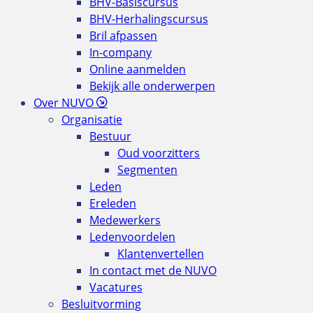
BHV-Basiscursus
BHV-Herhalingscursus
Bril afpassen
In-company
Online aanmelden
Bekijk alle onderwerpen
Over NUVO
Organisatie
Bestuur
Oud voorzitters
Segmenten
Leden
Ereleden
Medewerkers
Ledenvoordelen
Klantenvertellen
In contact met de NUVO
Vacatures
Besluitvorming