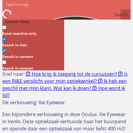
Search
Generic filters
Exact matches only
Search in title
Search in content
Search in excerpt
Snel naar:
Hoe krijg ik toegang tot de cursussen?
Is
een RI&E verplicht voor mijn optiekwinkel?
Ik heb een
geschil met mijn klant. Wat kan ik doen?
Hoe word ik
lid?
De verbouwing: Xie Eyewear
Een bijzondere verbouwing in deze Oculus: Xie Eyewear
in Venlo. Deze optiekzaak verhuisde naar het buurpand
en opende daar een optiekzaak van maar liefst 400 m2!