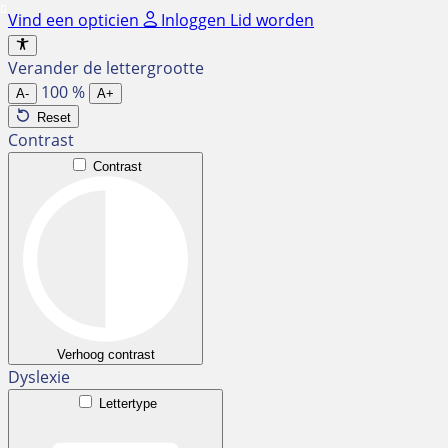
Ga
Vind een opticien
Inloggen
Lid worden
naar
de
Verander de lettergrootte
inhoud
100
%
A-
A+
Reset
Contrast
Contrast
Verhoog contrast
Dyslexie
Lettertype