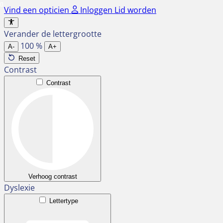
Ga
Vind een opticien
Inloggen
Lid worden
naar
de
Verander de lettergrootte
inhoud
100
%
A-
A+
Reset
Contrast
Contrast
Verhoog contrast
Dyslexie
Lettertype