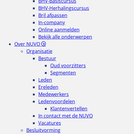
BHV-Basiscursus
BHV-Herhalingscursus
Bril afpassen
In-company
Online aanmelden
Bekijk alle onderwerpen
Over NUVO
Organisatie
Bestuur
Oud voorzitters
Segmenten
Leden
Ereleden
Medewerkers
Ledenvoordelen
Klantenvertellen
In contact met de NUVO
Vacatures
Besluitvorming