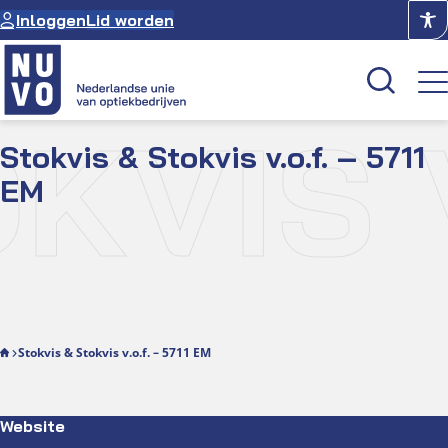
Ga
Inloggen
Lid worden
naar
de
inhoud
VIS V
Stokvis & Stokvis v.o.f. – 5711
Kenniscentrum
EM
Academie
Over NUVO
Oculus
Optiekcentrum
Stokvis & Stokvis v.o.f. – 5711 EM
Website