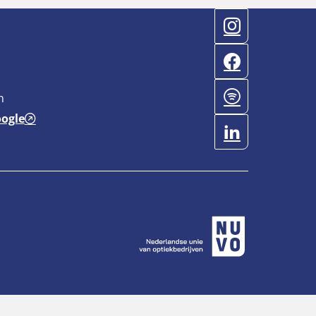
n
oogle