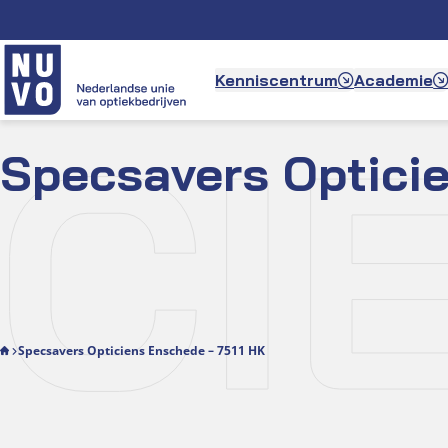
Ga
naar
de
Kenniscentrum
Academie
inhoud
CIE
Specsavers Optici
Specsavers Opticiens Enschede – 7511 HK