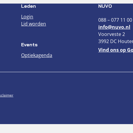
Leden
NUVO
Login
088 – 077 11 00
Lid worden
info@nuvo.nl
Voorveste 2
3992 DC Houte
Events
Vind ons op G
Optiekagenda
sclaimer