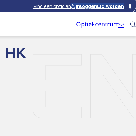
Vind een opticien
Inloggen
Lid worden
Optiekcentrum
 EN
1 HK