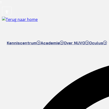
Ga
naar
de
inhoud
Kenniscentrum
Academie
Over NUVO
Oculus