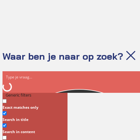
Waar ben je naar op zoek?
Generic filters
Exact matches only
Search in title
Search in content