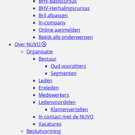
BHV-Basiscursus
BHV-Herhalingscursus
Bril afpassen
In-company
Online aanmelden
Bekijk alle onderwerpen
Over NUVO
Organisatie
Bestuur
Oud voorzitters
Segmenten
Leden
Ereleden
Medewerkers
Ledenvoordelen
Klantenvertellen
In contact met de NUVO
Vacatures
Besluitvorming