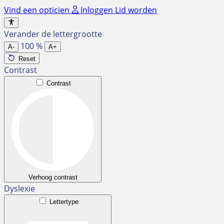
Ga
Vind een opticien
Inloggen
Lid worden
naar
de
Verander de lettergrootte
inhoud
100
%
A-
A+
Reset
Contrast
Contrast
Verhoog contrast
Dyslexie
Lettertype